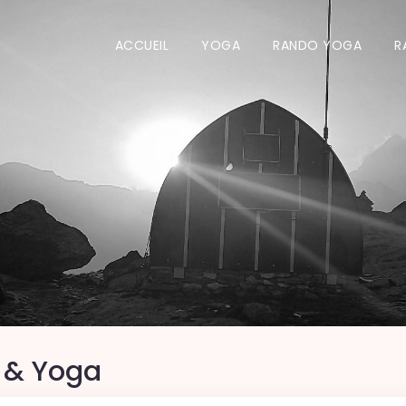
ACCUEIL
YOGA
RANDO YOGA
R
 & Yoga