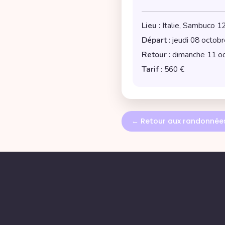
Lieu :
Italie, Sambuco 12
Départ :
jeudi 08 octob
Retour :
dimanche 11 o
Tarif :
560 €
← Retour aux randonnée