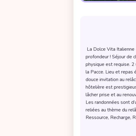
Description
 La Dolce Vita Italienne et la beauté du massif piémontais ... Un mélange de douceur pour vous ressourcez en 
profondeur ! Séjour de 
physique est requise. 2 
la Pacce. Lieu et repas
douce invitation au rel
hôtelière est prestigieu
lâcher prise et au renouv
Les randonnées sont d’u
reliées au thème du rel
Ressource, Recharge, Rel